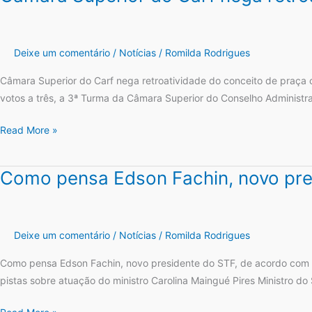
não
Superior
é
do
espetáculo
Carf
Deixe um comentário
/
Notícias
/
Romilda Rodrigues
nega
retroatividade
Câmara Superior do Carf nega retroatividade do conceito de praça c
do
votos a três, a 3ª Turma da Câmara Superior do Conselho Administra
conceito
Read More »
de
praça
como
Como pensa Edson Fachin, novo pres
Como
município
pensa
para
Edson
IPI
Fachin,
Deixe um comentário
/
Notícias
/
Romilda Rodrigues
novo
presidente
Como pensa Edson Fachin, novo presidente do STF, de acordo com art
do
pistas sobre atuação do ministro Carolina Maingué Pires Ministro d
STF,