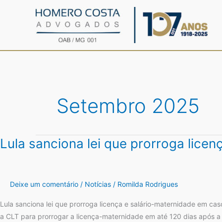
Ir
para
o
conteúdo
Setembro 2025
Lula sanciona lei que prorroga lice
Lula
sanciona
lei
que
Deixe um comentário
/
Notícias
/
Romilda Rodrigues
prorroga
licença
Lula sanciona lei que prorroga licença e salário-maternidade em cas
e
a CLT para prorrogar a licença-maternidade em até 120 dias após a