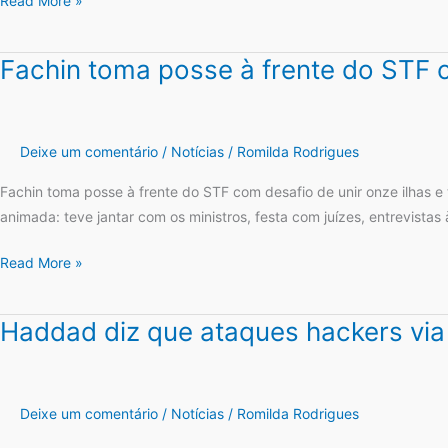
Read More »
de
acordo
com
Fachin toma posse à frente do STF co
Fachin
artigos
toma
escritos
posse
por
à
Deixe um comentário
/
Notícias
/
Romilda Rodrigues
ele
frente
do
Fachin toma posse à frente do STF com desafio de unir onze ilhas e 
STF
animada: teve jantar com os ministros, festa com juízes, entrevistas
com
Read More »
desafio
de
unir
Haddad diz que ataques hackers via P
Haddad
onze
diz
ilhas
que
e
ataques
Deixe um comentário
/
Notícias
/
Romilda Rodrigues
tirar
hackers
Corte