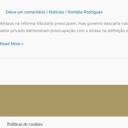
reforma
tributária
Deixe um comentário
/
Notícias
/
Romilda Rodrigues
preocupam,
mas
Atrasos na reforma tributária preocupam, mas governo descarta cao
governo
setor privado demonstram preocupação com o atraso na definição d
descarta
Read More »
caos
em
2026
Políticas de cookies