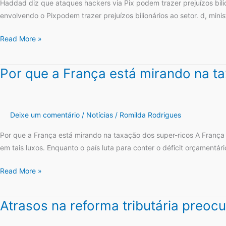
via
Haddad diz que ataques hackers via Pix podem trazer prejuízos bili
dos
Pix
envolvendo o Pixpodem trazer prejuízos bilionários ao setor. d, mi
holofotes
podem
Read More »
trazer
prejuízos
bilionários
Por que a França está mirando na t
Por
ao
que
setor
a
financeiro
França
Deixe um comentário
/
Notícias
/
Romilda Rodrigues
está
mirando
Por que a França está mirando na taxação dos super-ricos A França
na
em tais luxos. Enquanto o país luta para conter o déficit orçamentá
taxação
Read More »
dos
super-
ricos
Atrasos na reforma tributária preo
Atrasos
na