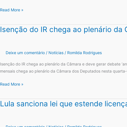
salário-
Read More »
maternidade
em
casos
Isenção do IR chega ao plenário da
Isenção
de
do
internação
IR
de
chega
Deixe um comentário
/
Notícias
/
Romilda Rodrigues
recém-
ao
nascido
plenário
Isenção do IR chega ao plenário da Câmara e deve gerar debate ‘a
da
mensais chega ao plenário da Câmara dos Deputados nesta quarta-f
Câmara
Read More »
e
deve
gerar
Lula sanciona lei que estende licenç
Lula
debate
sanciona
‘animado’
lei
sobre
que
Deixe um comentário
/
Notícias
/
Romilda Rodrigues