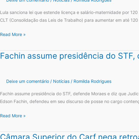
compensação,
estende
diz
licença
Lula sanciona lei que estende licença e salário-maternidade por 120 d
Lira
e
CLT (Consolidação das Leis de Trabalho) para aumentar em até 120 
salário-
Read More »
maternidade
por
120
Fachin assume presidência do STF, 
Fachin
dias
assume
após
presidência
alta
do
Deixe um comentário
/
Notícias
/
Romilda Rodrigues
hospitalar
STF,
defende
Fachin assume presidência do STF, defende Moraes e diz que Judici
Moraes
Edson Fachin, defendeu em seu discurso de posse no cargo contenç
e
Read More »
diz
que
Judiciário
Câmara Superior do Carf nega retro
Câmara