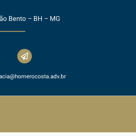
 São Bento – BH – MG
acia@homerocosta.adv.br