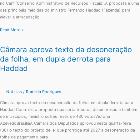
no Carf (Conselho Administrativo de Recursos Fiscais).A proposta é uma
das principais medidas do ministro Fernando Haddad (Fazenda) para
elevar a arrecadação
Read More »
Câmara aprova texto da desoneração
Câmara
aprova
da folha, em dupla derrota para
texto
Haddad
da
desoneração
da
folha,
Notícias
/
Romilda Rodrigues
em
Câmara aprova texto da desoneração da folha, em dupla derrota para
dupla
Haddad Contrário a proposta que corta tributos de empresas e também
derrota
de municípios, ministro sofreu revés de 430 votosVictoria
para
AzevedoBrasíliaA Câmara dos Deputados aprovou nesta quarta-feira
Haddad
(30) o texto do projeto de lei que prorroga até 2027 a desoneração da
folha de pagamento para