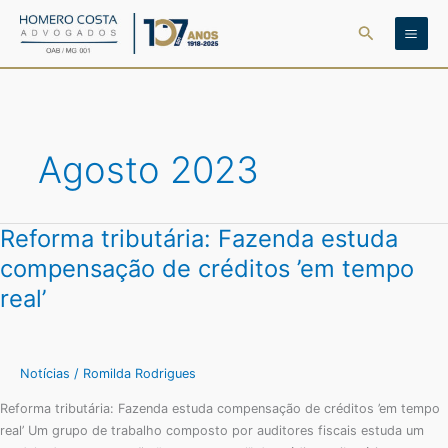
Ir
Pesquisar
para
o
conteúdo
Agosto 2023
Reforma tributária: Fazenda estuda
Reforma
tributária:
compensação de créditos ’em tempo
Fazenda
real’
estuda
compensação
de
créditos
Notícias
/
Romilda Rodrigues
’em
Reforma tributária: Fazenda estuda compensação de créditos ’em tempo
tempo
real’ Um grupo de trabalho composto por auditores fiscais estuda um
real’