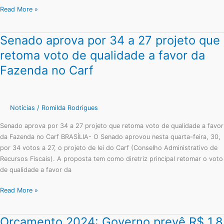
Read More »
Senado aprova por 34 a 27 projeto que
Senado
aprova
retoma voto de qualidade a favor da
por
Fazenda no Carf
34
a
27
projeto
Notícias
/
Romilda Rodrigues
que
Senado aprova por 34 a 27 projeto que retoma voto de qualidade a favor
retoma
da Fazenda no Carf BRASÍLIA- O Senado aprovou nesta quarta-feira, 30,
voto
por 34 votos a 27, o projeto de lei do Carf (Conselho Administrativo de
de
Recursos Fiscais). A proposta tem como diretriz principal retomar o voto
qualidade
de qualidade a favor da
a
favor
Read More »
da
Fazenda
no
Orçamento 2024: Governo prevê R$ 1,8
Orçamento