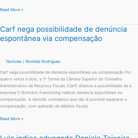
Read More »
Carf nega possibilidade de denúncia
Carf
nega
espontânea via compensação
possibilidade
de
denúncia
espontânea
Notícias
/
Romilda Rodrigues
via
Carf nega possibilidade de denúncia espontânea via compensação Por
compensação
quatro votos a dois, a 1ª Turma da Câmara Superior do Conselho
Administrativo de Recursos Fiscais (Carf) afastou a possibilidade de a
empresa O Boticário Franchising realizar denúncia espontânea via
compensação. A decisão considerou que não é possível equiparar a
compensação, com quitação de débitos fiscais
Read More »
Lula