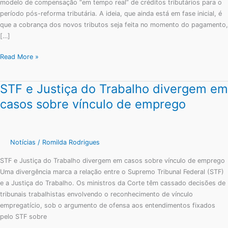
modelo de compensação “em tempo real” de créditos tributários para o
período pós-reforma tributária. A ideia, que ainda está em fase inicial, é
que a cobrança dos novos tributos seja feita no momento do pagamento,
[…]
Read More »
STF e Justiça do Trabalho divergem em
STF
e
casos sobre vínculo de emprego
Justiça
do
Trabalho
divergem
Notícias
/
Romilda Rodrigues
em
STF e Justiça do Trabalho divergem em casos sobre vínculo de emprego
casos
Uma divergência marca a relação entre o Supremo Tribunal Federal (STF)
sobre
e a Justiça do Trabalho. Os ministros da Corte têm cassado decisões de
vínculo
tribunais trabalhistas envolvendo o reconhecimento de vínculo
de
empregatício, sob o argumento de ofensa aos entendimentos fixados
emprego
pelo STF sobre