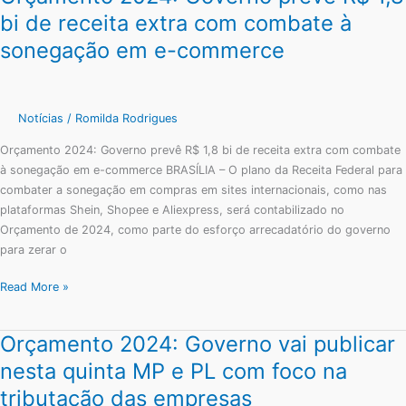
Carf
2024:
bi de receita extra com combate à
Governo
sonegação em e-commerce
prevê
R$
1,8
bi
Notícias
/
Romilda Rodrigues
de
Orçamento 2024: Governo prevê R$ 1,8 bi de receita extra com combate
receita
à sonegação em e-commerce BRASÍLIA – O plano da Receita Federal para
extra
combater a sonegação em compras em sites internacionais, como nas
com
plataformas Shein, Shopee e Aliexpress, será contabilizado no
combate
Orçamento de 2024, como parte do esforço arrecadatório do governo
à
para zerar o
sonegação
em
Read More »
e-
commerce
Orçamento 2024: Governo vai publicar
Orçamento
2024:
nesta quinta MP e PL com foco na
Governo
tributação das empresas
vai