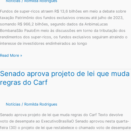
Notícias
/
Romilda Rodrigues
bilhões
Fundos de super-ricos atraem R$ 13,6 bilhões em meio a debate sobre
em
taxação Patrimônio dos fundos exclusivos cresceu até julho de 2023,
meio
somando R$ 966,2 bilhões, segundo dados da AnbimaLucas
a
BombanaSão PauloEm meio às discussões em torno da tributação dos
debate
rendimentos dos super-ricos, os fundos exclusivos seguiram atraindo o
sobre
interesse de investidores endinheirados ao longo
taxação
Read More »
Senado aprova projeto de lei que muda
Senado
aprova
regras do Carf
projeto
de
lei
que
Notícias
/
Romilda Rodrigues
muda
Senado aprova projeto de lei que muda regras do Carf Texto devolve
regras
voto de desempate ao ExecutivoBrasíliaO Senado aprovou nesta quarta-
do
feira (30) o projeto de lei que restabelece o chamado voto de desempate
Carf