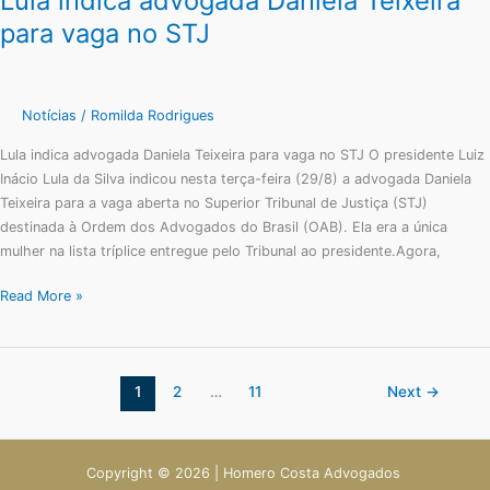
Lula indica advogada Daniela Teixeira
indica
para vaga no STJ
advogada
Daniela
Teixeira
para
Notícias
/
Romilda Rodrigues
vaga
Lula indica advogada Daniela Teixeira para vaga no STJ O presidente Luiz
no
Inácio Lula da Silva indicou nesta terça-feira (29/8) a advogada Daniela
STJ
Teixeira para a vaga aberta no Superior Tribunal de Justiça (STJ)
destinada à Ordem dos Advogados do Brasil (OAB). Ela era a única
mulher na lista tríplice entregue pelo Tribunal ao presidente.Agora,
Read More »
1
2
…
11
Next
→
Copyright © 2026 | Homero Costa Advogados