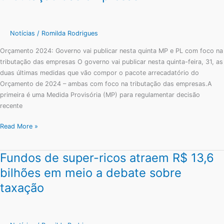
publicar
nesta
quinta
Notícias
/
Romilda Rodrigues
MP
Orçamento 2024: Governo vai publicar nesta quinta MP e PL com foco na
e
tributação das empresas O governo vai publicar nesta quinta-feira, 31, as
PL
duas últimas medidas que vão compor o pacote arrecadatório do
com
Orçamento de 2024 – ambas com foco na tributação das empresas.A
foco
primeira é uma Medida Provisória (MP) para regulamentar decisão
na
recente
tributação
das
Read More »
empresas
Fundos de super-ricos atraem R$ 13,6
Fundos
de
bilhões em meio a debate sobre
super-
taxação
ricos
atraem
R$
13,6