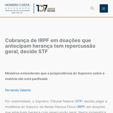
Ir
Pesquisar
para
o
conteúdo
Cobrança de IRPF em doações que
antecipam herança tem repercussão
geral, decide STF
Ministros entenderam que a jurisprudência do Supremo sobre a
matéria não está pacificada
Fernanda Valente
Por unanimidade, o Supremo Tribunal Federal (
STF
) decidiu julgar a
incidência do Imposto de Renda Pessoa Física (
IRPF
) em doações
que antecipam herança com repercussão geral. Nesta sistemática,