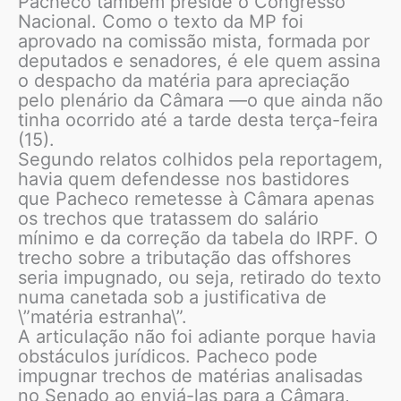
Pacheco também preside o Congresso
Nacional. Como o texto da MP foi
aprovado na comissão mista, formada por
deputados e senadores, é ele quem assina
o despacho da matéria para apreciação
pelo plenário da Câmara —o que ainda não
tinha ocorrido até a tarde desta terça-feira
(15).
Segundo relatos colhidos pela reportagem,
havia quem defendesse nos bastidores
que Pacheco remetesse à Câmara apenas
os trechos que tratassem do salário
mínimo e da correção da tabela do IRPF. O
trecho sobre a tributação das offshores
seria impugnado, ou seja, retirado do texto
numa canetada sob a justificativa de
\”matéria estranha\”.
A articulação não foi adiante porque havia
obstáculos jurídicos. Pacheco pode
impugnar trechos de matérias analisadas
no Senado ao enviá-las para a Câmara,