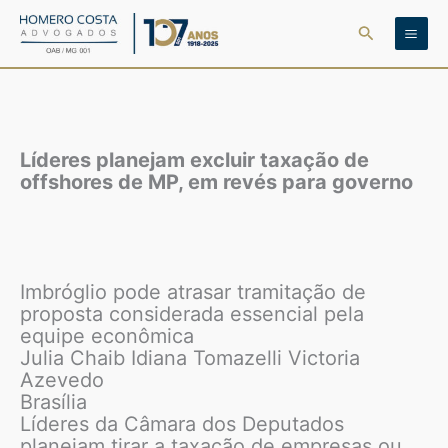
Ir
Pesquisar
para
o
conteúdo
Líderes planejam excluir taxação de
offshores de MP, em revés para governo
Imbróglio pode atrasar tramitação de
proposta considerada essencial pela
equipe econômica
Julia Chaib Idiana Tomazelli Victoria
Azevedo
Brasília
Líderes da Câmara dos Deputados
planejam tirar a taxação de empresas ou