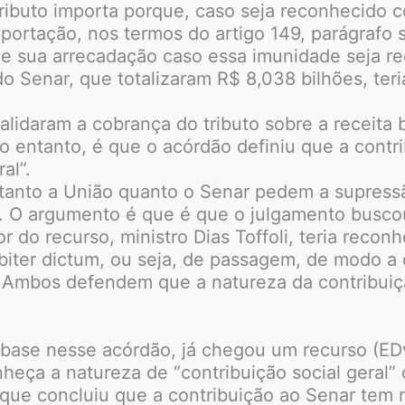
tributo importa porque, caso seja reconhecido c
xportação, nos termos do artigo 149, parágrafo s
e sua arrecadação caso essa imunidade seja r
do Senar, que totalizaram R$ 8,038 bilhões, ter
alidaram a cobrança do tributo sobre a receita b
no entanto, é que o acórdão definiu que a contr
al”.
tanto a União quanto o Senar pedem a supress
to. O argumento é que é que o julgamento busco
or do recurso, ministro Dias Toffoli, teria rec
obiter dictum, ou seja, de passagem, de modo a
 Ambos defendem que a natureza da contribuiçã
 base nesse acórdão, já chegou um recurso (ED
eça a natureza de “contribuição social geral”
que concluiu que a contribuição ao Senar tem n