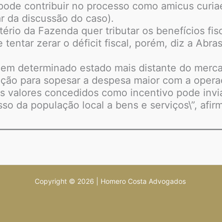
 pode contribuir no processo como amicus curi
r da discussão do caso).
ério da Fazenda quer tributar os benefícios f
tentar zerar o déficit fiscal, porém, diz a Abr
 em determinado estado mais distante do merc
nção para sopesar a despesa maior com a operaç
os valores concedidos como incentivo pode invia
o da população local a bens e serviços\”, afir
Copyright © 2026 | Homero Costa Advogados