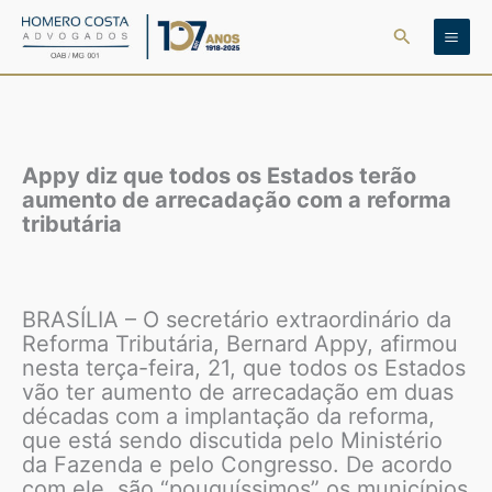
Ir
Pesquisar
para
o
conteúdo
Appy diz que todos os Estados terão
aumento de arrecadação com a reforma
tributária
BRASÍLIA – O secretário extraordinário da
Reforma Tributária, Bernard Appy, afirmou
nesta terça-feira, 21, que todos os Estados
vão ter aumento de arrecadação em duas
décadas com a implantação da reforma,
que está sendo discutida pelo Ministério
da Fazenda e pelo Congresso. De acordo
com ele, são “pouquíssimos” os municípios