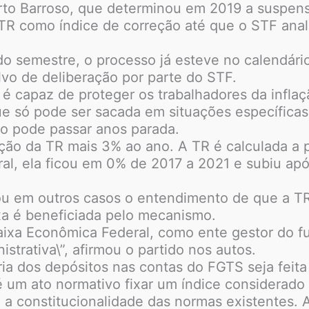
erto Barroso, que determinou em 2019 a suspens
a TR como índice de correção até que o STF anal
do semestre, o processo já esteve no calendár
lvo de deliberação por parte do STF.
 é capaz de proteger os trabalhadores da infla
ue só pode ser sacada em situações específica
so pode passar anos parada.
ção da TR mais 3% ao ano. A TR é calculada a p
al, ela ficou em 0% de 2017 a 2021 e subiu ap
u em outros casos o entendimento de que a TR 
ixa é beneficiada pelo mecanismo.
a Caixa Econômica Federal, como ente gestor do f
strativa\”, afirmou o partido nos autos.
ia dos depósitos nas contas do FGTS seja feita
é um ato normativo fixar um índice considerado
 a constitucionalidade das normas existentes.