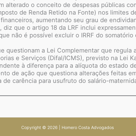
êm alterado o conceito de despesas públicas com
mposto de Renda Retido na Fonte) nos limites d
inanceiros, aumentando seu grau de endivida
, diz que o artigo 18 da LRF inclui expressamen
ue não é possível excluir o IRRF do somatório d
que questionam a Lei Complementar que regula a
ias e Serviços (Difal/ICMS), previsto na Lei K
dente à diferença para a alíquota do estado d
nto de ação que questiona alterações feitas em
 de carência para usufruto do salário-maternida
Copyright © 2026 | Homero Costa Advogados