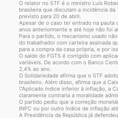
O relator no STF é o ministro Luís Rob
brasileira que discutam a incidência d
previsto para 20 de abril.
Apesar de o caso ter entrado na pauta 
anos anteriormente e até hoje não foi a
Para o partido, o mecanismo usado não
do trabalhador com carteira assinada q
para a compra da casa própria, e por is
O saldo do FGTS é corrigido com aplica
variáveis. De acordo com o Banco Centr
2,4% ao ano.
O Solidariedade afirma que o STF adoto
brasileiro. Além disso, afirma que a Ca
\”Aplicado índice inferior à inflação, 
claramente contraria a moralidade admini
O partido pediu que a correção monetár
INPC ou por outro índice de inflação at
A Presidência da República já defendeu