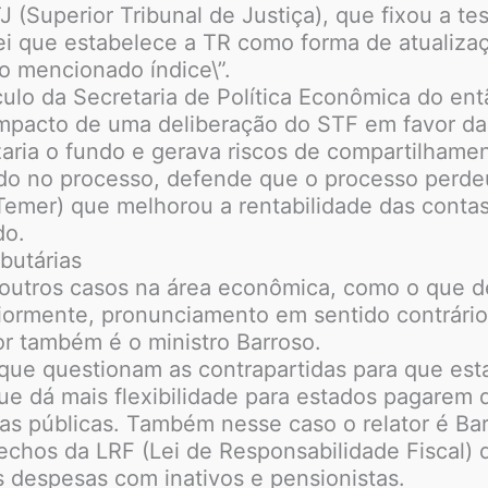
J (Superior Tribunal de Justiça), que fixou a 
lei que estabelece a TR como forma de atualiza
 o mencionado índice\”.
lo da Secretaria de Política Econômica do ent
impacto de uma deliberação do STF em favor da
izaria o fundo e gerava riscos de compartilham
ado no processo, defende que o processo perdeu
emer) que melhorou a rentabilidade das contas
do.
butárias
tros casos na área econômica, como o que deci
riormente, pronunciamento em sentido contrário
or também é o ministro Barroso.
que questionam as contrapartidas para que est
e dá mais flexibilidade para estados pagarem 
as públicas. Também nesse caso o relator é Bar
rechos da LRF (Lei de Responsabilidade Fiscal) 
 despesas com inativos e pensionistas.