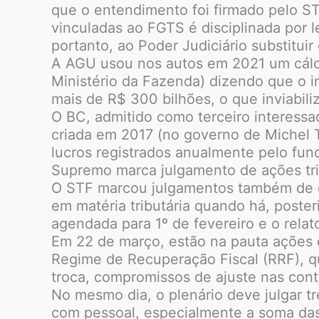
que o entendimento foi firmado pelo ST
vinculadas ao FGTS é disciplinada por 
portanto, ao Poder Judiciário substituir
A AGU usou nos autos em 2021 um cálcu
Ministério da Fazenda) dizendo que o 
mais de R$ 300 bilhões, o que inviabil
O BC, admitido como terceiro interess
criada em 2017 (no governo de Michel T
lucros registrados anualmente pelo fun
Supremo marca julgamento de ações tri
O STF marcou julgamentos também de ou
em matéria tributária quando há, poste
agendada para 1º de fevereiro e o relat
Em 22 de março, estão na pauta ações 
Regime de Recuperação Fiscal (RRF), qu
troca, compromissos de ajuste nas cont
No mesmo dia, o plenário deve julgar t
com pessoal, especialmente a soma das