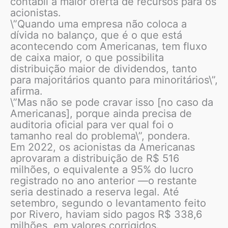
contábil à maior oferta de recursos para os
acionistas.
\”Quando uma empresa não coloca a
dívida no balanço, que é o que está
acontecendo com Americanas, tem fluxo
de caixa maior, o que possibilita
distribuição maior de dividendos, tanto
para majoritários quanto para minoritários\”,
afirma.
\”Mas não se pode cravar isso [no caso da
Americanas], porque ainda precisa de
auditoria oficial para ver qual foi o
tamanho real do problema\”, pondera.
Em 2022, os acionistas da Americanas
aprovaram a distribuição de R$ 516
milhões, o equivalente a 95% do lucro
registrado no ano anterior —o restante
seria destinado a reserva legal. Até
setembro, segundo o levantamento feito
por Rivero, haviam sido pagos R$ 338,6
milhões, em valores corrigidos.