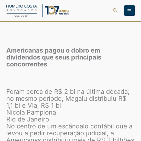
Ir
Pesquisar
para
o
conteúdo
Americanas pagou o dobro em
dividendos que seus principais
concorrentes
Foram cerca de R$ 2 bi na última década;
no mesmo período, Magalu distribuiu R$
1,1 bi e Via, R$ 1 bi
Nicola Pamplona
Rio de Janeiro
No centro de um escândalo contábil que a
levou a pedir recuperação judicial, a
Americanas distribuiu mais de R$ 2 bilhões