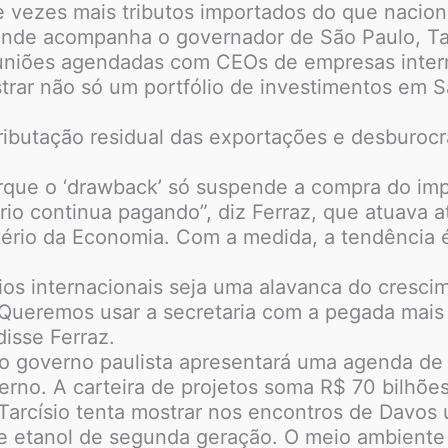
 vezes mais tributos importados do que nacion
onde acompanha o governador de São Paulo, Tar
uniões agendadas com CEOs de empresas intern
ostrar não só um portfólio de investimentos e
ributação residual das exportações e desburocr
orque o ‘drawback’ só suspende a compra do imp
io continua pagando”, diz Ferraz, que atuava 
tério da Economia. Com a medida, a tendência é
ios internacionais seja uma alavanca do cresc
 “Queremos usar a secretaria com a pegada mai
disse Ferraz.
o governo paulista apresentará uma agenda de
xterno. A carteira de projetos soma R$ 70 bilhões
 Tarcísio tenta mostrar nos encontros de Davo
 e etanol de segunda geração. O meio ambiente