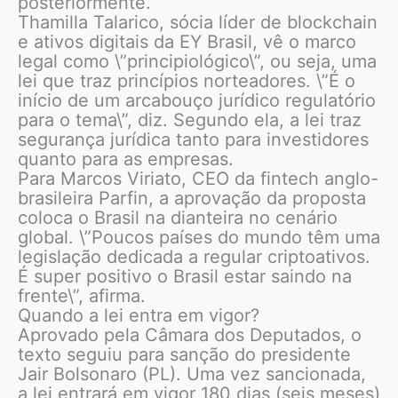
posteriormente.
Thamilla Talarico, sócia líder de blockchain
e ativos digitais da EY Brasil, vê o marco
legal como \”principiológico\”, ou seja, uma
lei que traz princípios norteadores. \”É o
início de um arcabouço jurídico regulatório
para o tema\”, diz. Segundo ela, a lei traz
segurança jurídica tanto para investidores
quanto para as empresas.
Para Marcos Viriato, CEO da fintech anglo-
brasileira Parfin, a aprovação da proposta
coloca o Brasil na dianteira no cenário
global. \”Poucos países do mundo têm uma
legislação dedicada a regular criptoativos.
É super positivo o Brasil estar saindo na
frente\”, afirma.
Quando a lei entra em vigor?
Aprovado pela Câmara dos Deputados, o
texto seguiu para sanção do presidente
Jair Bolsonaro (PL). Uma vez sancionada,
a lei entrará em vigor 180 dias (seis meses)