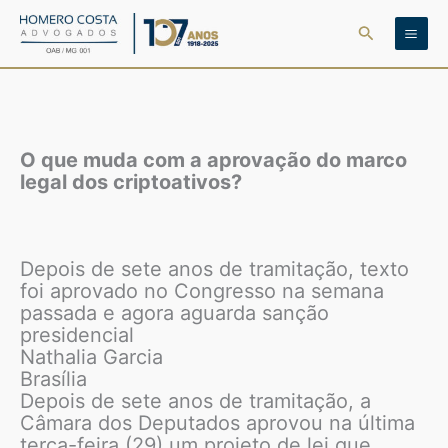
Ir
Pesquisar
para
o
conteúdo
O que muda com a aprovação do marco
legal dos criptoativos?
Depois de sete anos de tramitação, texto
foi aprovado no Congresso na semana
passada e agora aguarda sanção
presidencial
Nathalia Garcia
Brasília
Depois de sete anos de tramitação, a
Câmara dos Deputados aprovou na última
terça-feira (29) um projeto de lei que