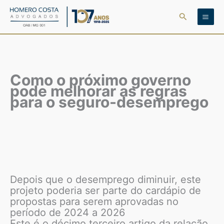
Ir
Pesquisar
para
o
conteúdo
Como o próximo governo
pode melhorar as regras
para o seguro-desemprego
Depois que o desemprego diminuir, este
projeto poderia ser parte do cardápio de
propostas para serem aprovadas no
período de 2024 a 2026
Este é o décimo terceiro artigo da relação