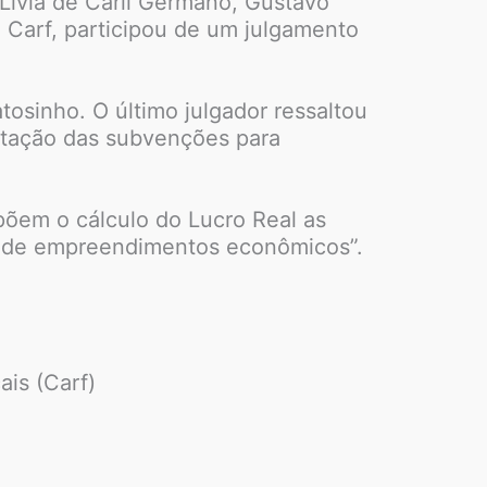
 Lívia de Carli Germano, Gustavo
o Carf, participou de um julgamento
tosinho. O último julgador ressaltou
butação das subvenções para
põem o cálculo do Lucro Real as
o de empreendimentos econômicos”.
is (Carf)