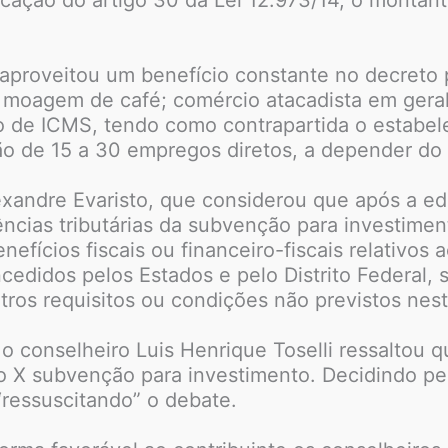
, aproveitou um benefício constante no decret
 moagem de café; comércio atacadista em geral 
o de ICMS, tendo como contrapartida o estabe
 de 15 a 30 empregos diretos, a depender do 
lexandre Evaristo, que considerou que após a e
cias tributárias da subvenção para investiment
efícios fiscais ou financeiro-fiscais relativos a
ncedidos pelos Estados e pelo Distrito Federal
ros requisitos ou condições não previstos neste
o conselheiro Luis Henrique Toselli ressaltou q
 X subvenção para investimento. Decidindo pel
“ressuscitando” o debate.