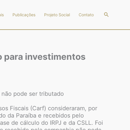
Pesquisar
is
Publicações
Projeto Social
Contato
o para investimentos
 não pode ser tributado
os Fiscais (Carf) consideraram, por
do da Paraíba e recebidos pelo
se de cálculo do IRPJ e da CSLL. Foi
nte recebido pela companhia não pode