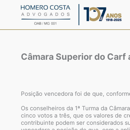
Ir
para
o
conteúdo
Câmara Superior do Carf 
Posição vencedora foi de que, conforme
Os conselheiros da 1ª Turma da Câmara 
cinco votos a três, que os valores de 
contribuinte podem ser considerados s
vencedora a posição de que, com a apl