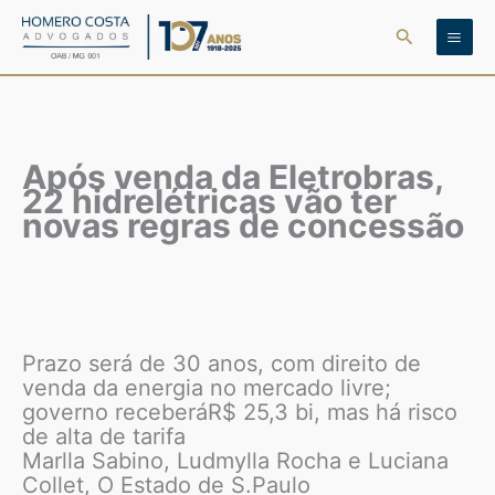
Ir
Pesquisar
para
o
conteúdo
Após venda da Eletrobras,
22 hidrelétricas vão ter
novas regras de concessão
Prazo será de 30 anos, com direito de
venda da energia no mercado livre;
governo receberáR$ 25,3 bi, mas há risco
de alta de tarifa
Marlla Sabino, Ludmylla Rocha e Luciana
Collet, O Estado de S.Paulo