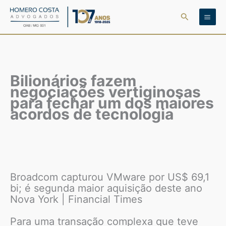
Ir
Pesquisar
para
o
conteúdo
Bilionários fazem
negociações vertiginosas
para fechar um dos maiores
acordos de tecnologia
Broadcom capturou VMware por US$ 69,1
bi; é segunda maior aquisição deste ano
Nova York | Financial Times
Para uma transação complexa que teve