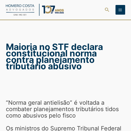
Ir
Pesquisar
para
o
conteúdo
Maioria no STF declara
constitucional norma
contra planejamento
tributário abusivo
“Norma geral antielisão” é voltada a
combater planejamentos tributários tidos
como abusivos pelo fisco
Os ministros do Supremo Tribunal Federal