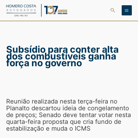
Ir
Pesquisar
para
o
conteúdo
Subsídio para conter alta
dos combustíveis ganha
força no governo
Reunião realizada nesta terça-feira no
Planalto descartou ideia de congelamento
de preços; Senado deve tentar votar nesta
quarta-feira proposta que cria fundo de
estabilização e muda o ICMS