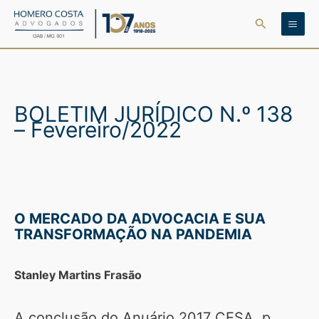
Ir
Pesquisar
para
o
conteúdo
BOLETIM JURÍDICO N.º 138
– Fevereiro/2022
O MERCADO DA ADVOCACIA E SUA
TRANSFORMAÇÃO NA PANDEMIA
Stanley Martins Frasão
A conclusão do Anuário 2017 CESA, p.