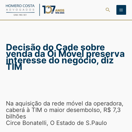
Ir
Pesquisar
para
o
conteúdo
Decisão do Cade sobre
venda da Oi Móvel preserva
interesse do negócio, diz
TIM
Na aquisição da rede móvel da operadora,
caberá à TIM o maior desembolso, R$ 7,3
bilhões
Circe Bonatelli, O Estado de S.Paulo