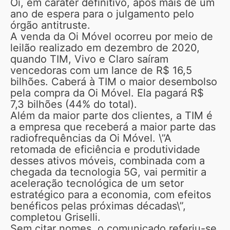
Oi, em caráter definitivo, após mais de um
ano de espera para o julgamento pelo
órgão antitruste.
A venda da Oi Móvel ocorreu por meio de
leilão realizado em dezembro de 2020,
quando TIM, Vivo e Claro saíram
vencedoras com um lance de R$ 16,5
bilhões. Caberá à TIM o maior desembolso
pela compra da Oi Móvel. Ela pagará R$
7,3 bilhões (44% do total).
Além da maior parte dos clientes, a TIM é
a empresa que receberá a maior parte das
radiofrequências da Oi Móvel. \”A
retomada de eficiência e produtividade
desses ativos móveis, combinada com a
chegada da tecnologia 5G, vai permitir a
aceleração tecnológica de um setor
estratégico para a economia, com efeitos
benéficos pelas próximas décadas\”,
completou Griselli.
Sem citar nomes, o comunicado referiu-se