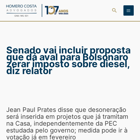
Ir
Pesquisar
para
o
conteúdo
Senado vai incluir proposta
que dá aval para Bolsonaro
zerar imposto sobre diesel,
diz relator
Jean Paul Prates disse que desoneração
será inserida em projetos que já tramitam
na Casa, independentemente da PEC
estudada pelo governo; medida pode ir à
votação já em fevereiro