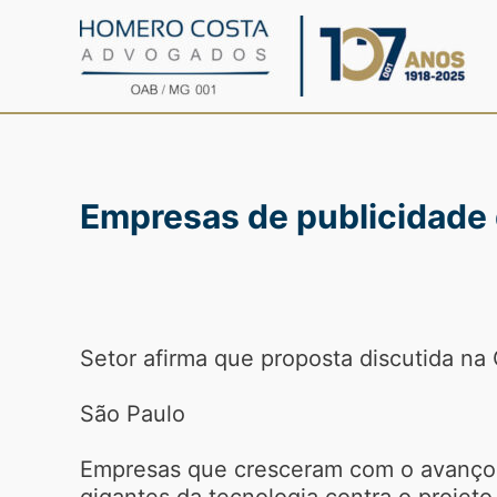
Ir
para
o
conteúdo
Empresas de publicidade d
Setor afirma que proposta discutida na
São Paulo
Empresas que cresceram com o avanço da
gigantes da tecnologia contra o projet