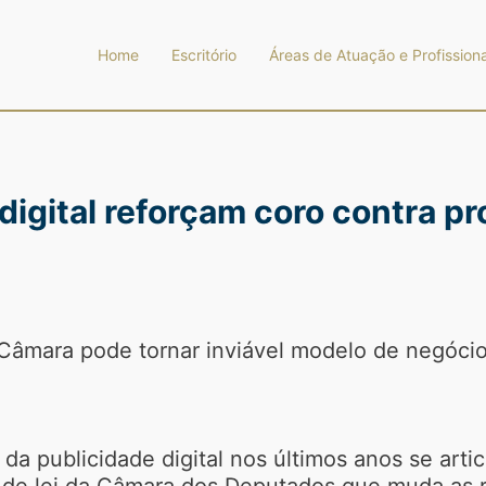
Home
Escritório
Áreas de Atuação e Profissiona
igital reforçam coro contra pr
 Câmara pode tornar inviável modelo de negóci
 publicidade digital nos últimos anos se arti
o de lei da Câmara dos Deputados que muda as 