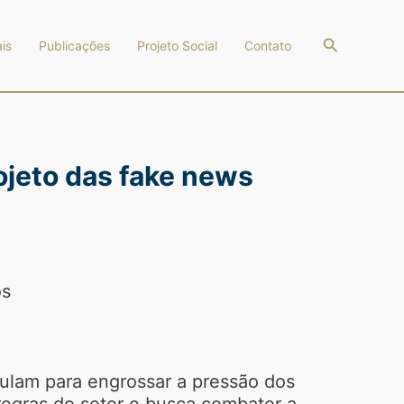
Pesquisar
is
Publicações
Projeto Social
Contato
ojeto das fake news
os
culam para engrossar a pressão dos
regras do setor e busca combater a