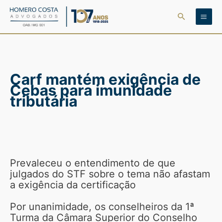
Ir
Pesquisar
para
o
conteúdo
Carf mantém exigência de
Cebas para imunidade
tributária
Prevaleceu o entendimento de que
julgados do STF sobre o tema não afastam
a exigência da certificação
Por unanimidade, os conselheiros da 1ª
Turma da Câmara Superior do Conselho