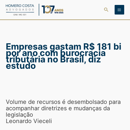
Ir
Pesquisar
para
o
conteúdo
Empresas gastam R$ 181 bi
por ano com burocracia
tributária no Brasil, diz
estudo
Volume de recursos é desembolsado para
acompanhar diretrizes e mudanças da
legislação
Leonardo Vieceli