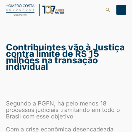
Ir
Pesquisar
para
o
conteúdo
Contribuintes vão à Justiça
contra limite de R$ 15
milhões na transação
individual
Segundo a PGFN, há pelo menos 18
processos judiciais tramitando em todo o
Brasil com esse objetivo
Com a crise econômica desencadeada