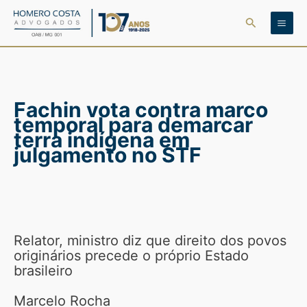
Ir
Pesquisar
para
o
conteúdo
Fachin vota contra marco
temporal para demarcar
terra indígena em
julgamento no STF
Relator, ministro diz que direito dos povos
originários precede o próprio Estado
brasileiro
Marcelo Rocha