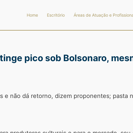
Home
Escritório
Áreas de Atuação e Profissiona
atinge pico sob Bolsonaro, me
os e não dá retorno, dizem proponentes; pasta 
ara produtores culturais e para o mercado, se