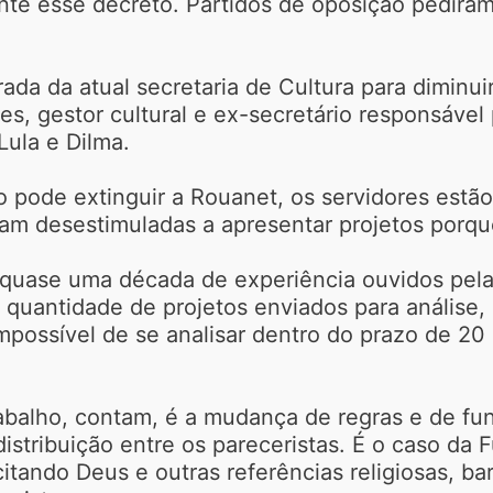
nte esse decreto. Partidos de oposição pedira
ada da atual secretaria de Cultura para diminu
s, gestor cultural e ex-secretário responsável
Lula e Dilma.
pode extinguir a Rouanet, os servidores estã
cam desestimuladas a apresentar projetos porq
 quase uma década de experiência ouvidos pela
 a quantidade de projetos enviados para anális
ossível de se analisar dentro do prazo de 20 di
.
trabalho, contam, é a mudança de regras e de fu
distribuição entre os pareceristas. É o caso da
itando Deus e outras referências religiosas, ba