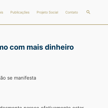
Pesquisar
is
Publicações
Projeto Social
Contato
smo com mais dinheiro
não se manifesta
u desmonte parece efetivamente estar