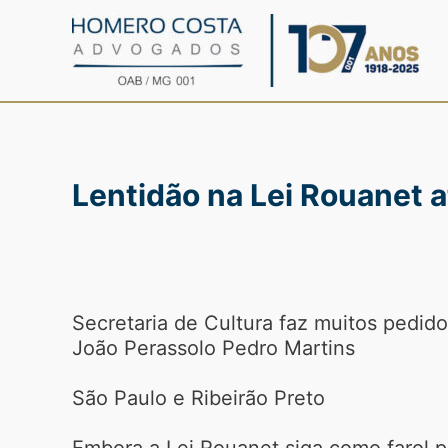
Ir
para
o
conteúdo
Lentidão na Lei Rouanet 
Secretaria de Cultura faz muitos pedid
João Perassolo Pedro Martins
São Paulo e Ribeirão Preto
Embora a Lei Rouanet siga como farol p