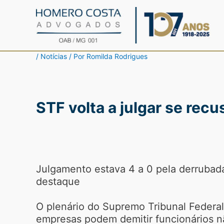
Ir
para
o
conteúdo
/
Notícias
/ Por
Romilda Rodrigues
STF volta a julgar se rec
Julgamento estava 4 a 0 pela derruba
destaque
O plenário do Supremo Tribunal Federal 
empresas podem demitir funcionários nã