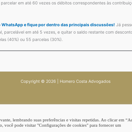
 parcelar em até 60 vezes os débitos correspondentes às contribui
no WhatsApp e fique por dentro das principais discussões!
Já pesso
l, parcelável em até 5 vezes, e quitar o saldo restante com descon
elas (40%) ou 55 parcelas (30%).
Copyright © 2026 | Homero Costa Advogados
ante, lembrando suas preferências e visitas repetidas. Ao clicar em “Ac
, você pode visitar "Configurações de cookies" para fornecer um