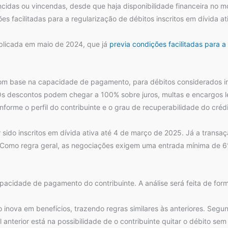
ncidas ou vincendas, desde que haja disponibilidade financeira no
s facilitadas para a regularização de débitos inscritos em dívida at
blicada em maio de 2024, que já
previa condições facilitadas para a
m base na capacidade de pagamento, para débitos considerados irr
 Os descontos podem chegar a 100% sobre juros, multas e encargos le
orme o perfil do contribuinte e o grau de recuperabilidade do crédi
 sido inscritos em dívida ativa até 4 de março de 2025. Já a transa
4. Como regra geral, as negociações exigem uma entrada mínima de 6
acidade de pagamento do contribuinte. A análise será feita de forma 
 inova em benefícios, trazendo regras similares às anteriores. Se
l anterior está na possibilidade de o contribuinte quitar o débito s