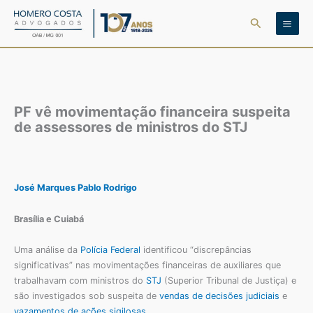
Ir
Pesquisar
para
o
conteúdo
PF vê movimentação financeira suspeita
de assessores de ministros do STJ
José Marques
Pablo Rodrigo
Brasília e Cuiabá
Uma análise da
Polícia Federal
identificou “discrepâncias
significativas” nas movimentações financeiras de auxiliares que
trabalhavam com ministros do
STJ
(Superior Tribunal de Justiça) e
são investigados sob suspeita de
vendas de decisões judiciais
e
vazamentos de ações sigilosas
.