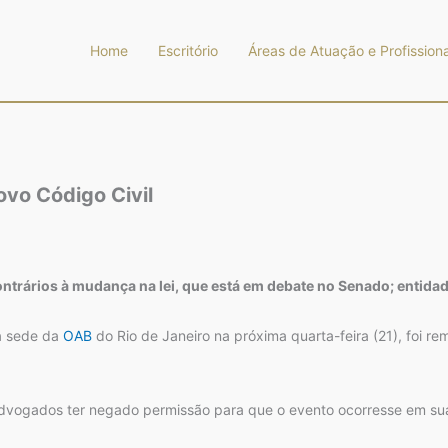
Home
Escritório
Áreas de Atuação e Profissiona
ovo Código Civil
trários à mudança na lei, que está em debate no Senado; entidad
na sede da
OAB
do Rio de Janeiro na próxima quarta-feira (21), foi
dvogados ter negado permissão para que o evento ocorresse em su