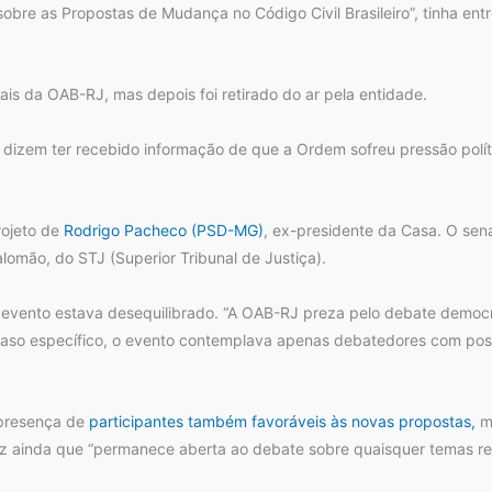
sobre as Propostas de Mudança no Código Civil Brasileiro”, tinha e
ais da OAB-RJ, mas depois foi retirado do ar pela entidade.
dizem ter recebido informação de que a Ordem sofreu pressão polít
rojeto de
Rodrigo Pacheco (PSD-MG)
, ex-presidente da Casa. O sen
alomão, do STJ (Superior Tribunal de Justiça).
 evento estava desequilibrado. “A OAB-RJ preza pelo debate democ
aso específico, o evento contemplava apenas debatedores com posiçõ
presença de
participantes também favoráveis às novas propostas,
ma
iz ainda que “permanece aberta ao debate sobre quaisquer temas rel