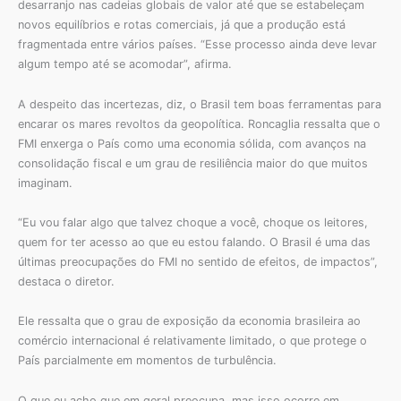
desarranjo nas cadeias globais de valor até que se estabeleçam
novos equilíbrios e rotas comerciais, já que a produção está
fragmentada entre vários países. “Esse processo ainda deve levar
algum tempo até se acomodar”, afirma.
A despeito das incertezas, diz, o Brasil tem boas ferramentas para
encarar os mares revoltos da geopolítica. Roncaglia ressalta que o
FMI enxerga o País como uma economia sólida, com avanços na
consolidação fiscal e um grau de resiliência maior do que muitos
imaginam.
“Eu vou falar algo que talvez choque a você, choque os leitores,
quem for ter acesso ao que eu estou falando. O Brasil é uma das
últimas preocupações do FMI no sentido de efeitos, de impactos”,
destaca o diretor.
Ele ressalta que o grau de exposição da economia brasileira ao
comércio internacional é relativamente limitado, o que protege o
País parcialmente em momentos de turbulência.
O que eu acho que em geral preocupa, mas isso ocorre em