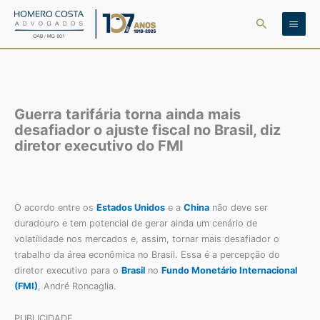
Ir
Pesquisar
para
o
conteúdo
Guerra tarifária torna ainda mais
desafiador o ajuste fiscal no Brasil, diz
diretor executivo do FMI
O acordo entre os
Estados Unidos
e a
China
não deve ser
duradouro e tem potencial de gerar ainda um cenário de
volatilidade nos mercados e, assim, tornar mais desafiador o
trabalho da área econômica no Brasil. Essa é a percepção do
diretor executivo para o
Brasil
no
Fundo Monetário Internacional
(FMI)
, André Roncaglia.
PUBLICIDADE