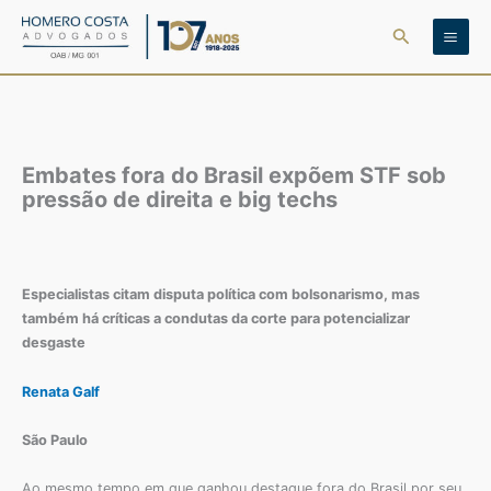
Ir
Pesquisar
para
o
conteúdo
Embates fora do Brasil expõem STF sob
pressão de direita e big techs
Especialistas citam disputa política com bolsonarismo, mas
também há críticas a condutas da corte para potencializar
desgaste
Renata Galf
São Paulo
Ao mesmo tempo em que ganhou destaque fora do Brasil por seu