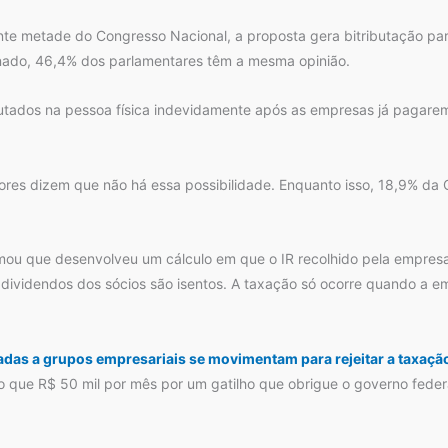
te metade do Congresso Nacional, a proposta gera bitributação pa
nado, 46,4% dos parlamentares têm a mesma opinião.
butados na pessoa física indevidamente após as empresas já pagarem
ores dizem que não há essa possibilidade. Enquanto isso, 18,9% d
ou que desenvolveu um cálculo em que o IR recolhido pela empresa
 dividendos dos sócios são isentos. A taxação só ocorre quando a e
gadas a grupos empresariais se movimentam para rejeitar a taxaç
ue R$ 50 mil por mês por um gatilho que obrigue o governo federal