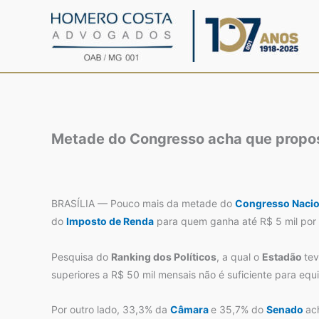
Ir
para
o
conteúdo
Metade do Congresso acha que propost
BRASÍLIA — Pouco mais da metade do
Congresso Naci
do
Imposto de Renda
para quem ganha até R$ 5 mil por
Pesquisa do
Ranking dos Políticos
, a qual o
Estadão
tev
superiores a R$ 50 mil mensais não é suficiente para equil
Por outro lado, 33,3% da
Câmara
e 35,7% do
Senado
ac