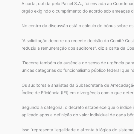
A carta, obtida pelo Painel S.A., foi enviada ao Coorde
órgão exigindo o cumprimento do acordo sob ameaças de
No centro da discussão está o cálculo do bônus sobre os 
“A solicitação decorre da recente decisão do Comitê Gest
reduziu a remuneração dos auditores”, diz a carta da Cosi
“Decorre também da ausência de senso de urgência para a
únicas categorias do funcionalismo público federal que n
Os auditores e analistas da Subsecretaria de Arrecadaç
Índice de Eficiência (IEI) em divergência com o que dete
Segundo a categoria, o decreto estabelece que o índice i
aplicado após a definição do valor individual de cada bô
Isso “representa ilegalidade e afronta à lógica do sistem