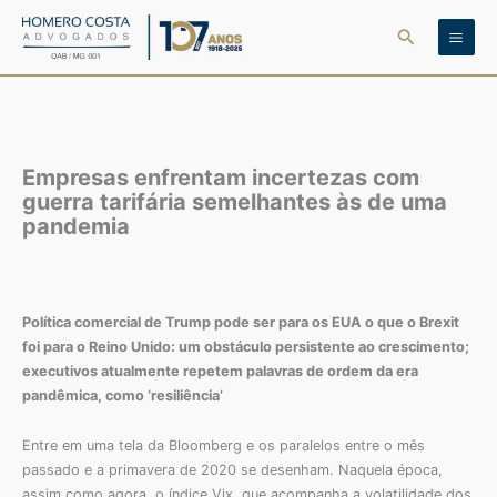
Ir
Pesquisar
para
o
conteúdo
Empresas enfrentam incertezas com
guerra tarifária semelhantes às de uma
pandemia
Política comercial de Trump pode ser para os EUA o que o Brexit
foi para o Reino Unido: um obstáculo persistente ao crescimento;
executivos atualmente repetem palavras de ordem da era
pandêmica, como ‘resiliência’
Entre em uma tela da Bloomberg e os paralelos entre o mês
passado e a primavera de 2020 se desenham. Naquela época,
assim como agora, o índice Vix, que acompanha a volatilidade dos