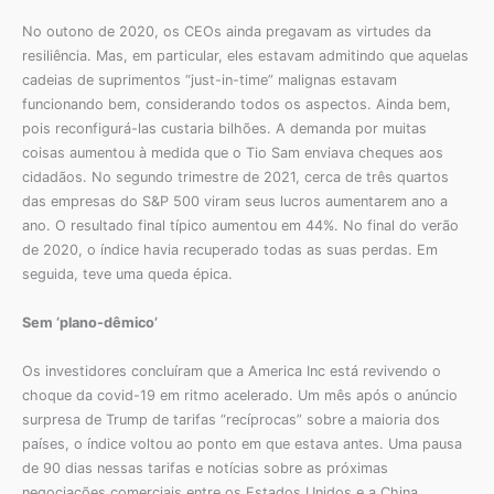
No outono de 2020, os CEOs ainda pregavam as virtudes da
resiliência. Mas, em particular, eles estavam admitindo que aquelas
cadeias de suprimentos “just-in-time” malignas estavam
funcionando bem, considerando todos os aspectos. Ainda bem,
pois reconfigurá-las custaria bilhões. A demanda por muitas
coisas aumentou à medida que o Tio Sam enviava cheques aos
cidadãos. No segundo trimestre de 2021, cerca de três quartos
das empresas do S&P 500 viram seus lucros aumentarem ano a
ano. O resultado final típico aumentou em 44%. No final do verão
de 2020, o índice havia recuperado todas as suas perdas. Em
seguida, teve uma queda épica.
Sem ‘plano-dêmico’
Os investidores concluíram que a America Inc está revivendo o
choque da covid-19 em ritmo acelerado. Um mês após o anúncio
surpresa de Trump de tarifas “recíprocas” sobre a maioria dos
países, o índice voltou ao ponto em que estava antes. Uma pausa
de 90 dias nessas tarifas e notícias sobre as próximas
negociações comerciais entre os Estados Unidos e a China