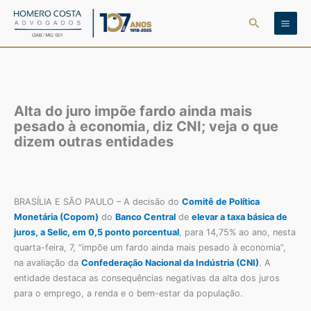
Ir
Pesquisar
para
o
conteúdo
Alta do juro impõe fardo ainda mais
pesado à economia, diz CNI; veja o que
dizem outras entidades
BRASÍLIA E SÃO PAULO – A decisão do
Comitê de Política
Monetária (Copom)
do
Banco Central
de
elevar a taxa básica de
juros, a Selic,
em 0,5 ponto porcentual
, para 14,75% ao ano, nesta
quarta-feira, 7, “impõe um fardo ainda mais pesado à economia”,
na avaliação da
Confederação Nacional da Indústria (CNI)
. A
entidade destaca as consequências negativas da alta dos juros
para o emprego, a renda e o bem-estar da população.