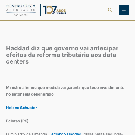
Ir
Pesquisar
para
o
conteúdo
Haddad diz que governo vai antecipar
efeitos da reforma tributária aos data
centers
Ministro afirmou que medida vai garantir que todo investimento
no setor seja desonerado
Helena Schuster
Pelotas (RS)
O ministro da Fazenda,
Fernando Haddad
, disse nesta segunda-