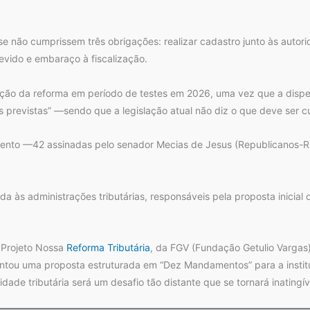
 se não cumprissem três obrigações: realizar cadastro junto às autori
vido e embaraço à fiscalização.
ação da reforma em período de testes em 2026, uma vez que a dispen
 previstas” —sendo que a legislação atual não diz o que deve ser c
nto —42 assinadas pelo senador Mecias de Jesus (Republicanos-RR)—
 às administrações tributárias, responsáveis pela proposta inicial do
o Projeto Nossa
Reforma Tributária
, da FGV (Fundação Getulio Varga
resentou uma proposta estruturada em “Dez Mandamentos” para a insti
dade tributária será um desafio tão distante que se tornará inatingíve