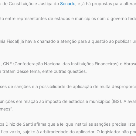
o de Constituição e Justiça do
Senado
, e já há propostas para altera
ão entre representantes de estados e municípios com o governo fed
a Fiscal) já havia chamado a atenção para a questão ao publicar 
, CNF (Confederação Nacional das Instituições Financeiras) e Abras
 tratam desse tema, entre outras questões.
es de sanções e a possibilidade de aplicação de multa desproporcio
nições em relação ao imposto de estados e municípios (IBS). A ava
êmeos”.
 Diniz de Santi afirma que a lei que institui as sanções precisa lis
 fica vazio, sujeito à arbitrariedade do aplicador. O legislador não po