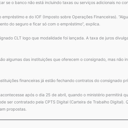
car se o banco não está incluindo taxas ou serviços adicionais no co
o empréstimo e do IOF (Imposto sobre Operações Financeiras). “Algu
nto do seguro e ficar só com o empréstimo”, explica.
ignado CLT logo que modalidade foi lançada. A taxa de juros divul
 são algumas das instituições que oferecem o consignado, mas não 
stituições financeiras já estão fechando contratos do consignado pr
contecesse após o dia 25 de abril, quando o ministério permitirá qu
ode ser contratado pela CPTS Digital (Carteira de Trabalho Digital)
ntam propostas.