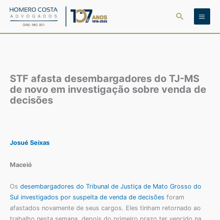
Ir
Pesquisar
para
o
conteúdo
STF afasta desembargadores do TJ-MS
de novo em investigação sobre venda de
decisões
Josué Seixas
Maceió
Os
desembargadores do Tribunal de Justiça de Mato Grosso do
Sul investigados por suspeita de venda de decisões
foram
afastados novamente de seus cargos. Eles tinham retornado ao
trabalho nesta semana, depois do primeiro prazo ter vencido na