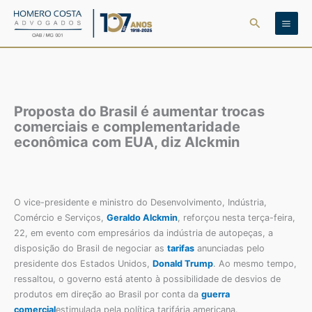
Ir
Pesquisar
para
o
conteúdo
Proposta do Brasil é aumentar trocas
comerciais e complementaridade
econômica com EUA, diz Alckmin
O vice-presidente e ministro do Desenvolvimento, Indústria,
Comércio e Serviços,
Geraldo Alckmin
, reforçou nesta terça-feira,
22, em evento com empresários da indústria de autopeças, a
disposição do Brasil de negociar as
tarifas
anunciadas pelo
presidente dos Estados Unidos,
Donald Trump
. Ao mesmo tempo,
ressaltou, o governo está atento à possibilidade de desvios de
produtos em direção ao Brasil por conta da
guerra
comercial
estimulada pela política tarifária americana.