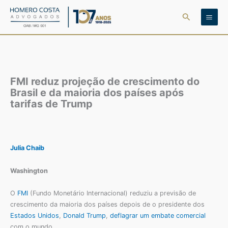
Ir
Pesquisar
para
o
conteúdo
FMI reduz projeção de crescimento do
Brasil e da maioria dos países após
tarifas de Trump
Julia Chaib
Washington
O
FMI
(Fundo Monetário Internacional) reduziu a previsão de
crescimento da maioria dos países depois de o presidente dos
Estados Unidos
,
Donald Trump
,
deflagrar um embate comercial
com o mundo.