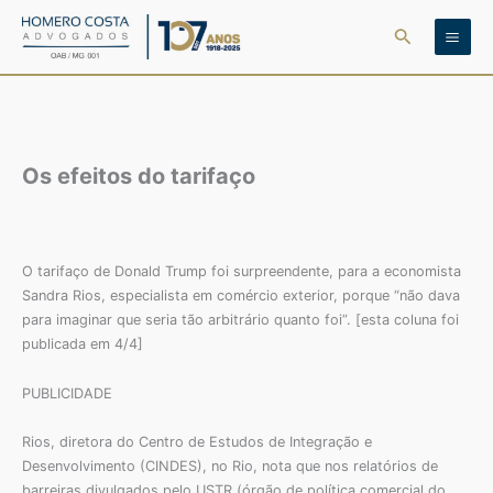
Ir
Pesquisar
para
o
conteúdo
Os efeitos do tarifaço
O tarifaço de Donald Trump foi surpreendente, para a economista
Sandra Rios, especialista em comércio exterior, porque “não dava
para imaginar que seria tão arbitrário quanto foi”. [esta coluna foi
publicada em 4/4]
PUBLICIDADE
Rios, diretora do Centro de Estudos de Integração e
Desenvolvimento (CINDES), no Rio, nota que nos relatórios de
barreiras divulgados pelo USTR (órgão de política comercial do