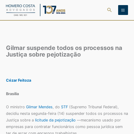
Ir
Pesquisar
para
o
conteúdo
Gilmar suspende todos os processos na
Justiça sobre pejotização
Cézar Feitoza
Brasília
O ministro
Gilmar Mendes
, do
STF
(Supremo Tribunal Federal),
decidiu nesta segunda-feira (14) suspender todos os processos na
Justiça sobre a
licitude da pejotização
—mecanismo usado por
empresas para contratar funcionários como pessoa jurídica sem
ter de arcar com encargos trabalhistas.