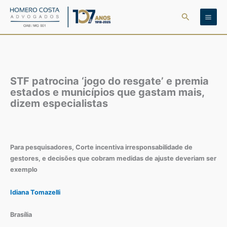
Ir
Pesquisar
para
o
conteúdo
STF patrocina ‘jogo do resgate’ e premia
estados e municípios que gastam mais,
dizem especialistas
Para pesquisadores, Corte incentiva irresponsabilidade de
gestores, e decisões que cobram medidas de ajuste deveriam ser
exemplo
Idiana Tomazelli
Brasília