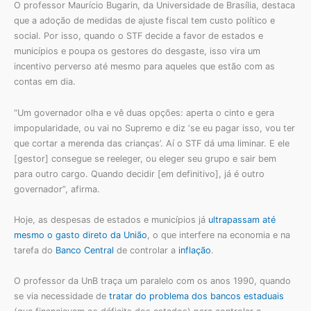
O professor Maurício Bugarin, da Universidade de Brasília, destaca
que a adoção de medidas de ajuste fiscal tem custo político e
social. Por isso, quando o STF decide a favor de estados e
municípios e poupa os gestores do desgaste, isso vira um
incentivo perverso até mesmo para aqueles que estão com as
contas em dia.
“Um governador olha e vê duas opções: aperta o cinto e gera
impopularidade, ou vai no Supremo e diz ‘se eu pagar isso, vou ter
que cortar a merenda das crianças’. Aí o STF dá uma liminar. E ele
[gestor] consegue se reeleger, ou eleger seu grupo e sair bem
para outro cargo. Quando decidir [em definitivo], já é outro
governador”, afirma.
Hoje, as despesas de estados e municípios já
ultrapassam até
mesmo o gasto direto da União
, o que interfere na economia e na
tarefa do
Banco Central
de controlar a
inflação
.
O professor da UnB traça um paralelo com os anos 1990, quando
se via necessidade de
tratar do problema dos bancos estaduais