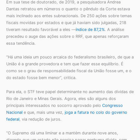
Em sua tese de doutorado, de 2019, a pesquisadora Andrea
Dantas retratou em números o quanto o pêndulo da Corte estava
mais inclinado aos entes subnacionais. De 250 ações sobre temas
fiscais movidas por estados e que já haviam sido julgadas, 218
tiveram resultado favorável a eles —
índice de 87,2%
. A análise
precedeu o auge das ações sobre o RRF, que apenas reforçaram
essa tendência.
“Há uma ideia um pouco arcaica do federalismo brasileiro, de que a
União é a grande provedora e tem que fazer esse equilíbrio. É
como se o grau de responsabilidade fiscal da União fosse um, e o
do estado fosse bem menor”, critica.
Para ela, o STF teve papel determinante no aumento das dívidas de
Rio de Janeiro e Minas Gerais. Agora, eles são alguns dos
principais interessados no socorro aprovado pelo
Congresso
Nacional
e que, mais uma vez,
joga a fatura no colo do governo
federal
, via redução de juros.
“O Supremo dá uma liminar e a mantém durante nove anos,
dizendo que um estado não precisa pagar nenhuma dívida, sem