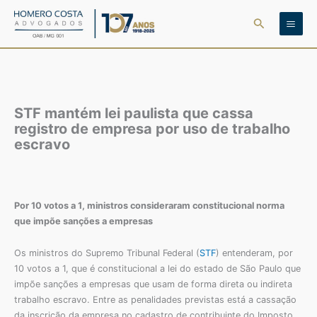
Ir
Pesquisar
para
o
conteúdo
STF mantém lei paulista que cassa
registro de empresa por uso de trabalho
escravo
Por 10 votos a 1, ministros consideraram constitucional norma
que impõe sanções a empresas
Os ministros do Supremo Tribunal Federal (
STF
) entenderam, por
10 votos a 1, que é constitucional a lei do estado de São Paulo que
impõe sanções a empresas que usam de forma direta ou indireta
trabalho escravo. Entre as penalidades previstas está a cassação
da inscrição da empresa no cadastro de contribuinte do Imposto