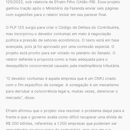
125/2022, sob relatoria de Efraim Filho (União-PB). Esse projeto
ganhou tração após o Ministério da Fazenda enviar seis páginas
com sugestões para o relator incluir em seu parecer final.
O PLP 125 surgiu para criar o Código de Defesa do Contribuinte,
mas incorporou o devedor contumaz em meio à negociação
política e pressão de setores econômicos. O texto está em fase
avançada, pois já foi aprovado por uma comissão especial. O
projeto está pronto para ser votado no plenário do Senado. O
relator defende a proposta como a mais adequada para o
desequilíbrio concorrencial causado pela inadimplência tributária.
“O devedor contumaz é aquela empresa que é um CNPJ criado
com o fim específico de sonegar. A sonegação é um mecanismo
para derrubar a concorrência legal e, muitas vezes, deteriorar o
mercado”, disse.
Efraim afirmou que o projeto visa resolver o problema daqui para a
frente e que o governo avalia como difícil recuperar uma dívida de
R$ 200 bilhões, referentes a 1.200 empresas que poderiam ser
enquadradas na nova regra da contumácia, mas que em sua