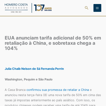
Ir
Pesquisar
para
o
conteúdo
EUA anunciam tarifa adicional de 50% em
retaliação à China, e sobretaxa chega a
104%
Julia Chaib
Nelson de Sá
Fernanda Perrin
Washington, Pequim e São Paulo
A Casa Branca
confirmou sua promessa de retaliar a China
e
anunciou nesta terça-feira (8) uma nova tarifa de 50% em cima das
taxas já impostas anteriormente ao país asiático. Com isso, os
produtos chineses podem receber uma tarifa de até 104% para