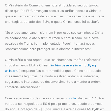
O Ministério do Comércio, em nota atribuída ao seu porta-voz,
disse que “os EUA ameaçam escalar as tarifas contra a China, o
que é um erro em cima de outro e mais uma vez expõe a natureza
chantagista do lado dos EUA, o que a China nunca irá aceitar”.
“Se o lado americano insistir em ir por esse seu caminho, a China
irá acompanhá-lo até o fim”, afirmou o comunicado. Se a nova
escalada de Trump for implementada, Pequim tomará novas
“contramedidas para proteger seus direitos e interesses”.
O ministério ainda repetiu que “as chamadas ‘tarifas recíprocas’
impostas pelos EUA à China
não têm base e são um bullying
unilateral
“, enquanto “as contramedidas que a China adotou são
inteiramente legítimas, de modo a salvaguardar sua soberania,
segurança e interesses de desenvolvimento e a manter a ordem
comercial internacional”.
Com o acirramento da guerra comercial, o
dólar
disparou 1,43% e
voltou a ser negociado a R$ 6 pela primeira vez desde o começo
do ano. A cotação de R$ 5,996 marca a alta de quase R$ 0,40 em