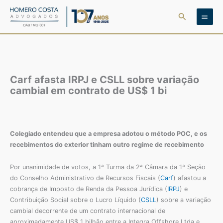
Ir
Pesquisar
para
o
conteúdo
Carf afasta IRPJ e CSLL sobre variação
cambial em contrato de US$ 1 bi
Colegiado entendeu que a empresa adotou o método POC, e os
recebimentos do exterior tinham outro regime de recebimento
Por unanimidade de votos, a 1ª Turma da 2ª Câmara da 1ª Seção
do Conselho Administrativo de Recursos Fiscais (
Carf
) afastou a
cobrança de Imposto de Renda da Pessoa Jurídica (
IRPJ
) e
Contribuição Social sobre o Lucro Líquido (
CSLL
) sobre a variação
cambial decorrente de um contrato internacional de
aproximadamente US$ 1 bilhão entre a Integra Offshore Ltda e